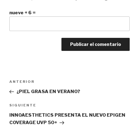
nueve + 6 =
Navegación
ANTERIOR
Entrada
de
anterior:
¿PIEL GRASA EN VERANO?
entradas
SIGUIENTE
Siguiente
entrada
INNOAESTHETICS PRESENTA EL NUEVO EPIGEN
COVERAGE UVP 50+