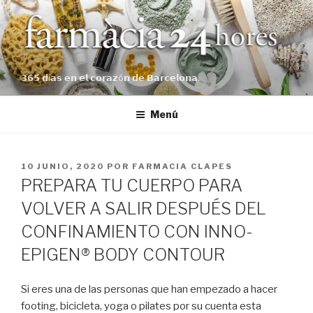
Saltar
al
contenido
𝟯𝟲𝟱 𝗱í𝗮𝘀 𝗲𝗻 𝗲𝗹 𝗰𝗼𝗿𝗮𝘇ó𝗻 𝗱𝗲 𝗕𝗮𝗿𝗰𝗲𝗹𝗼𝗻𝗮.
Menú
PUBLICADO
10 JUNIO, 2020
POR
FARMACIA CLAPES
EL
PREPARA TU CUERPO PARA
VOLVER A SALIR DESPUÉS DEL
CONFINAMIENTO CON INNO-
EPIGEN® BODY CONTOUR
Si eres una de las personas que han empezado a hacer
footing, bicicleta, yoga o pilates por su cuenta esta