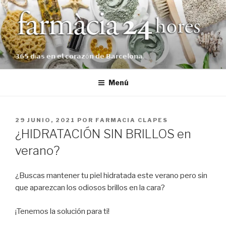
Saltar
al
contenido
𝟯𝟲𝟱 𝗱í𝗮𝘀 𝗲𝗻 𝗲𝗹 𝗰𝗼𝗿𝗮𝘇ó𝗻 𝗱𝗲 𝗕𝗮𝗿𝗰𝗲𝗹𝗼𝗻𝗮.
Menú
PUBLICADO
29 JUNIO, 2021
POR
FARMACIA CLAPES
EL
¿HIDRATACIÓN SIN BRILLOS en
verano?
¿Buscas mantener tu piel hidratada este verano pero sin
que aparezcan los odiosos brillos en la cara?
¡Tenemos la solución para ti!