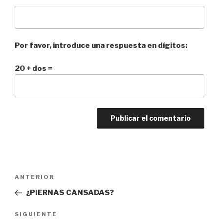
Por favor, introduce una respuesta en dígitos:
20 + dos =
Navegación
ANTERIOR
Entrada
de
anterior:
¿PIERNAS CANSADAS?
entradas
SIGUIENTE
Siguiente