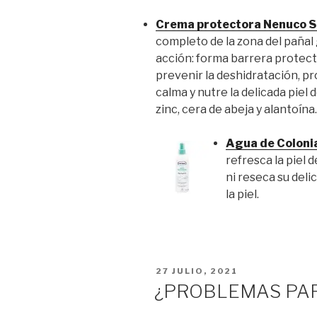
Crema protectora Nenuco S
completo de la zona del pañal g
acción: forma barrera protect
prevenir la deshidratación, pr
calma y nutre la delicada piel 
zinc, cera de abeja y alantoína.
Agua de Coloni
refresca la piel d
ni reseca su delic
la piel.
PUBLICADO
27 JULIO, 2021
EL
¿PROBLEMAS PA