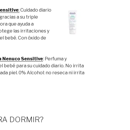
ensitive
:
Cuidado diario
racias a su triple
ora que ayuda a
otege las irritaciones y
del bebé. Con óxido de
a Nenuco Sensitive
: Perfuma y
el bebé para su cuidado diario. No irrita
ada piel. 0% Alcohol: no reseca ni irrita
RA DORMIR?