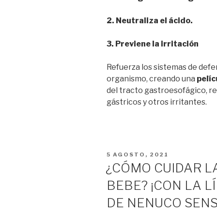
2. Neutraliza el ácido.
3. Previene la irritación
Refuerza los sistemas de defe
organismo, creando una
pelíc
del tracto gastroesofágico, r
gástricos y otros irritantes.
PUBLICADO
5 AGOSTO, 2021
EL
¿CÓMO CUIDAR L
BEBE? ¡CON LA 
DE NENUCO SENSI