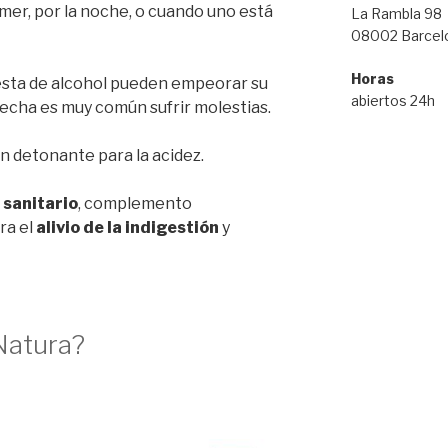
er, por la noche, o cuando uno está
La Rambla 98
08002 Barcel
Horas
gesta de alcohol pueden empeorar su
abiertos 24h
fecha es muy común sufrir molestias.
n detonante para la acidez.
 sanitario
, complemento
ra el
alivio de la indigestión
y
Natura?