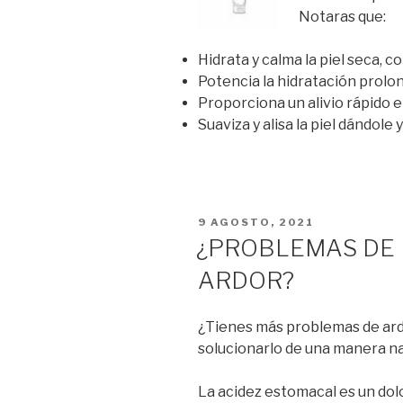
Notaras que:
Hidrata y calma la piel seca, c
Potencia la hidratación prolo
Proporciona un alivio rápido e
Suaviza y alisa la piel dándole
PUBLICADO
9 AGOSTO, 2021
EL
¿PROBLEMAS DE 
ARDOR?
¿Tienes más problemas de ard
solucionarlo de una manera na
La acidez estomacal es un dolo