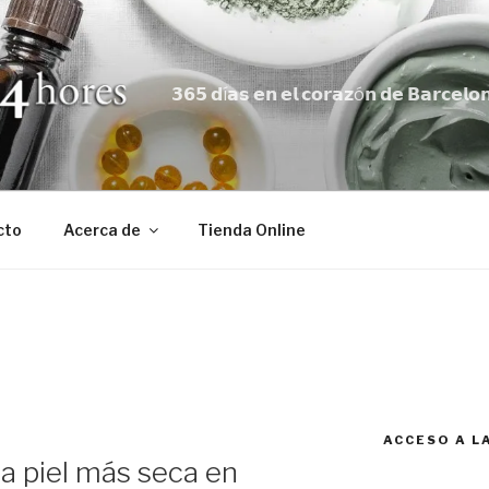
𝟯𝟲𝟱 𝗱í𝗮𝘀 𝗲𝗻 𝗲𝗹 𝗰𝗼𝗿𝗮𝘇ó𝗻 𝗱𝗲 𝗕𝗮𝗿𝗰𝗲𝗹𝗼
cto
Acerca de
Tienda Online
ACCESO A L
a piel más seca en