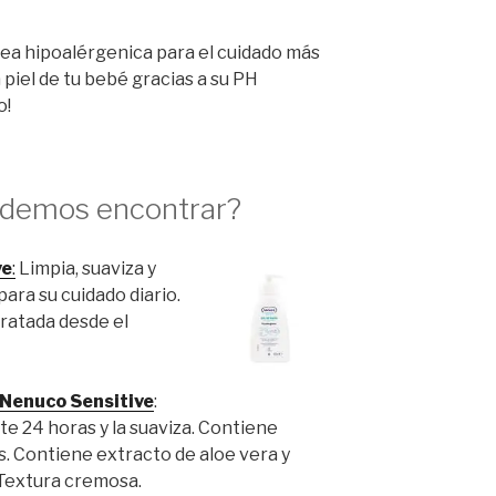
nea hipoalérgenica para el cuidado más
 piel de tu bebé gracias a su PH
o!
odemos encontrar?
ve
:
Limpia, suaviza y
para su cuidado diario.
dratada desde el
 Nenuco Sensitive
:
nte 24 horas y la suaviza. Contiene
. Contiene extracto de aloe vera y
 Textura cremosa.