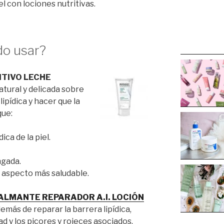
iel con lociones nutritivas.
do usar?
ITIVO LECHE
tural y delicada sobre
lipídica y hacer que la
que:
ica de la piel.
ngada.
 y aspecto más saludable.
ALMANTE REPARADOR A.I. LOCIÓN
emás de reparar la barrera lipídica,
ad y los picores y rojeces asociados.